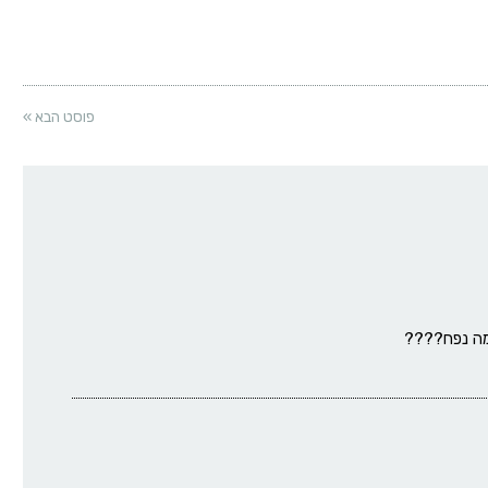
פוסט הבא »
ימה נפח????