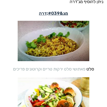
ניתן להוסיף מג'דרה
מג&#039;דרה
סלט
פאתושי סלט ירקות טריים וקרוטונים פריכים