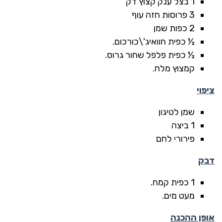
1 בצל ענק קצוץ דק
3 פרוסות חזה עוף
2 כפות שמן
½ כפית חוואיג'\כורכום.
½ כפית פלפל שחור גרוס.
קמצוץ מלח.
ציפוי
שמן לטיגון
1 ביצה
פירורי לחם
דבק
1 כפית קמח.
מעט מים.
אופן ההכנה