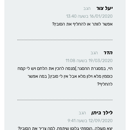
יעל צור
הגב
16/01/2020 בשעה 13:40
אפשר לוותר או להחליף את הסובין?
הדר
הגב
19/03/2020 בשעה 11:08
היי, במסגרת ההסגר;)מנסה להכין את הלחם ויש לי קמח
כוסמין מלא וילון מלא אבל אין לי סובין:( במה אפשר
להחליף?
לילך ביתן
הגב
12/09/2020 בשעה 9:41
יצא מעולה…הוספתי גלוטן שיתפח. למה צריך את הסובין?