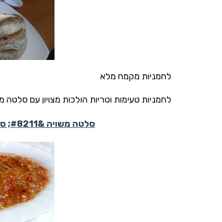
לחמניות מקמח מלא
לחמניות טעימות וטריות הולכות מצויון עם סלטה מ
סלטה משויה &#8211; סלט ירקות צלויים מהמטבח הטוניסאי