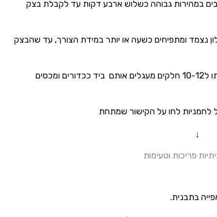
בים במהירות גבוהה כשלוש ארבע דקות עד לקבלת בצק
ן נצמד ומתפיחים כשעה או יותר במידת הצורך, עד שהבצק
על משטח מקומח מרדדים את הבצק ומחלקים אותו ל10-12 חלקים מעגלים אותם ביד ככדורים ומכסים
 לחמניות לחו על הקישור שמתחת
↓
תיות פריכות וטעימות
פייה בתבנית.