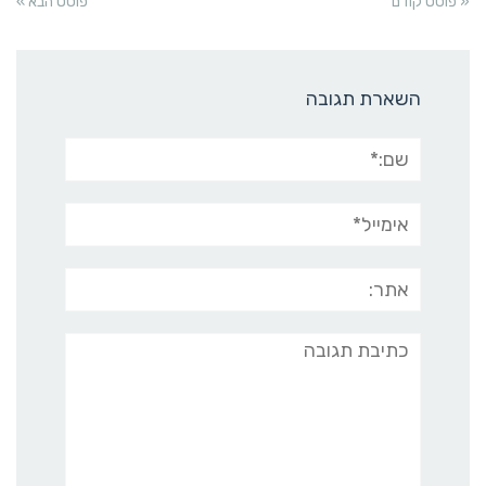
« פוסט קודם
פוסט הבא »
השארת תגובה
שם:*
אימייל*
אתר:
תגובה