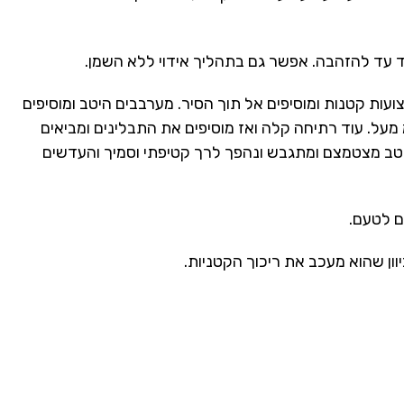
 עד להזהבה. אפשר גם בתהליך אידוי ללא השמן.
ות קטנות ומוסיפים אל תוך הסיר. מערבבים היטב ומוסיפים
ים. הכורכום ומים עד לכיסוי עד כ 5 ס"מ מעל. עוד רתיחה קלה ואז מוסיפים את התבלינים ומביאים
 כחצי שעה עד 45 דקות שהרוטב מצטמצם ומתגבש ונהפך לרך קטיפתי וסמיך והעדשים
 לטעם.
וון שהוא מעכב את ריכוך הקטניות.