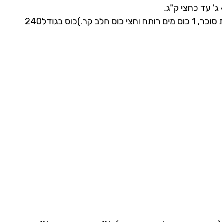
½1 כוס נס קפה ( ½1 כפית נס קפה,½1כפית סוכר, 1 כוס מים רותח וחצי כוס חלב קר.)כוס בגודל240