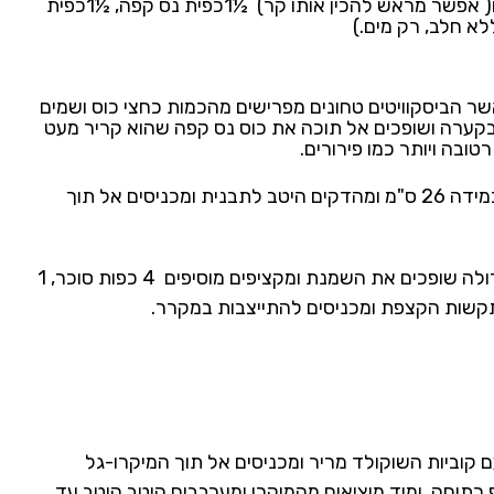
תחילה מכינים את כוס וחצי נס קפה ומקררים אותו( אפשר מראש להכין אותו קר) ½1כפית נס קפה, ½1כפית
לא חלב, רק מים.)
שר הביסקוויטים טחונים מפרישים מהכמות כחצי כוס ושמים
בקערה ושופכים אל תוכה את כוס נס קפה שהוא קריר מעט
בה ויותר כמו פירורים.
את בלילת הפירורים שמים בתבנית אפייה עגולה במידה 26 ס"מ ומהדקים היטב לתבנית ומכניסים אל תוך
לאחר מכן מכינים את הקצפת. בקערה נפרדת וגדולה שופכים את השמנת ומקציפים מוסיפים 4 כפות סוכר, 1
תקשות הקצפת ומכניסים להתייצבות במקרר.
קוביות השוקולד מריר ומכניסים אל תוך המיקרו-גל
רתיחה, ומיד מוציאים מהמיקרו ומערבבים היטב היטב עד