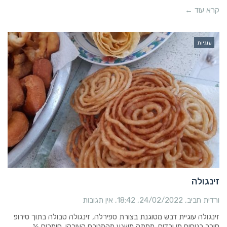
קרא עוד ←
עוגיות
זינגולה
ורדית חביב
24/02/2022
18:42
אין תגובות
זינגולה עוגיית דבש מטוגנת בצורת ספירלה, זינגולה טבולה בתוך סירופ
סוכר בניחוח מי ורדים. ממתק משגע מהמטבח העירקי. חומרים ½