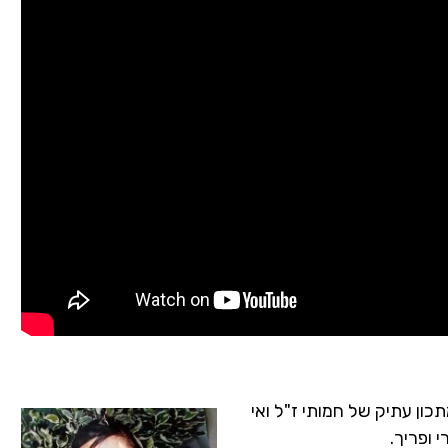
כון עתיק של חמותי ז"ל ואי
 ופריך.